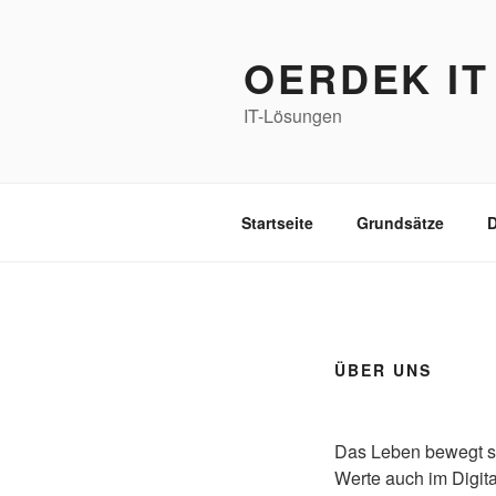
Zum
Inhalt
OERDEK IT
springen
IT-Lösungen
Startseite
Grundsätze
D
ÜBER UNS
Das Leben bewegt si
Werte auch im Digit